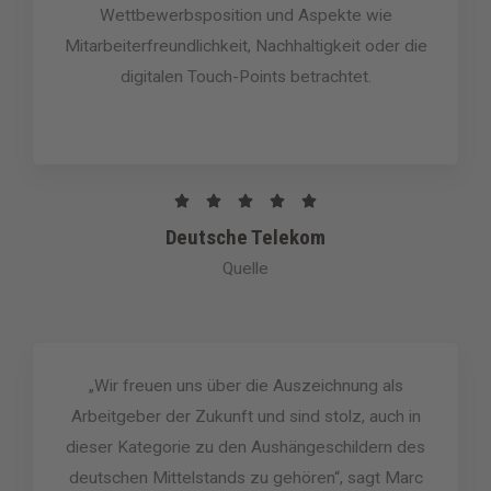
Wettbewerbsposition und Aspekte wie
Mitarbeiterfreundlichkeit, Nachhaltigkeit oder die
digitalen Touch-Points betrachtet.
B





e
Deutsche Telekom
w
Quelle
e
r
t
e
„Wir freuen uns über die Auszeichnung als
t
Arbeitgeber der Zukunft und sind stolz, auch in
m
dieser Kategorie zu den Aushängeschildern des
i
deutschen Mittelstands zu gehören“, sagt Marc
t