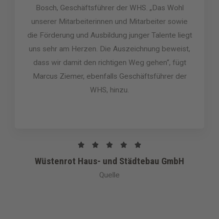
Bosch, Geschäftsführer der WHS. „Das Wohl
5
unserer Mitarbeiterinnen und Mitarbeiter sowie
v
die Förderung und Ausbildung junger Talente liegt
o
uns sehr am Herzen. Die Auszeichnung beweist,
n
5
dass wir damit den richtigen Weg gehen“, fügt
Marcus Ziemer, ebenfalls Geschäftsführer der
WHS, hinzu.
B





e
Wüstenrot Haus- und Städtebau GmbH
w
Quelle
e
r
t