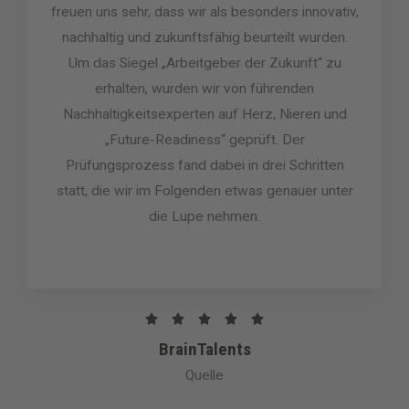
freuen uns sehr, dass wir als besonders innovativ,
nachhaltig und zukunftsfähig beurteilt wurden.
Um das Siegel „Arbeitgeber der Zukunft“ zu
erhalten, wurden wir von führenden
Nachhaltigkeitsexperten auf Herz, Nieren und
„Future-Readiness“ geprüft. Der
Prüfungsprozess fand dabei in drei Schritten
statt, die wir im Folgenden etwas genauer unter
die Lupe nehmen.
B





e
BrainTalents
w
Quelle
e