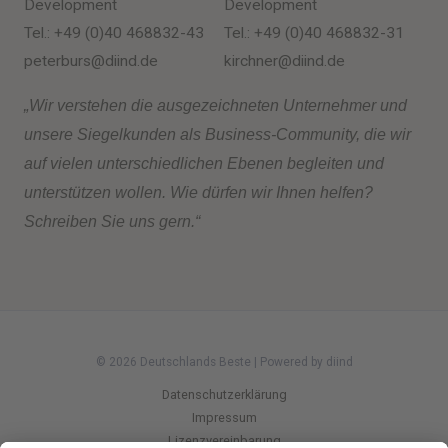
Development
Development
Tel.: +49 (0)40 468832-43
Tel.: +49 (0)40 468832-31
peterburs@diind.de
kirchner@diind.de
„Wir verstehen die ausgezeichneten Unternehmer und
unsere Siegelkunden als Business-Community, die wir
auf vielen unterschiedlichen Ebenen begleiten und
unterstützen wollen. Wie dürfen wir Ihnen helfen?
Schreiben Sie uns gern.“
© 2026 Deutschlands Beste | Powered by diind
Datenschutzerklärung
Impressum
Lizenzvereinbarung