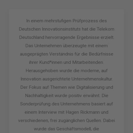
r
t
e
In einem mehrstufigen Prüfprozess des
t
Deutschen Innovationsinstituts hat die Telekom
m
Deutschland hervorragende Ergebnisse erzielt.
i
Das Unternehmen überzeugte mit einem
t
ausgeprägten Verständnis für die Bedürfnisse
5
ihrer Kund*innen und Mitarbeitenden.
v
Herausgehoben wurde die moderne, auf
o
Innovation ausgerichtete Unternehmenskultur.
n
5
Der Fokus auf Themen wie Digitalisierung und
Nachhaltigkeit wurde positiv erwähnt. Die
Sonderprüfung des Unternehmens basiert auf
einem Interview mit Hagen Rickmann und
verschiedenen, frei zugänglichen Quellen. Dabei
wurde das Geschäftsmodell, die