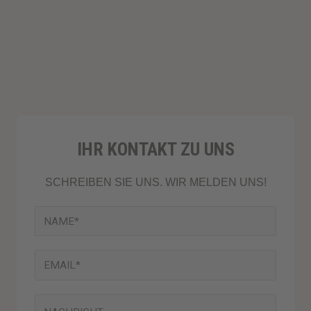
e
t
m
i
t
5
v
o
IHR KONTAKT ZU UNS
n
5
SCHREIBEN SIE UNS. WIR MELDEN UNS!