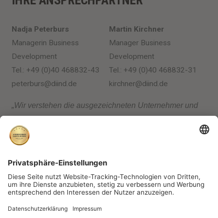
Nadja Peterburs
Martin Kirchner
Managerin Business
Manager Business
Development
Development
Tel.: +49 (0)40 468832-43
Tel.: +49 (0)40 468832-31
peterburs@diind.de
kirchner@diind.de
„Wir verstehen die ausgezeichneten Unternehmer und
unsere Siegelkunden als Business-Community, die wir
auf vielen unterschiedlichen Ebenen begleiten und
unterstützen wollen. Wie dürfen wir Ihnen helfen?
Schreiben Sie uns gern.“